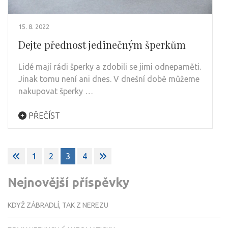
15. 8. 2022
Dejte přednost jedinečným šperkům
Lidé mají rádi šperky a zdobili se jimi odnepaměti.
Jinak tomu není ani dnes. V dnešní době můžeme
nakupovat šperky …
PŘEČÍST
Stránkování
1
2
3
4
příspěvků
Nejnovější příspěvky
KDYŽ ZÁBRADLÍ, TAK Z NEREZU