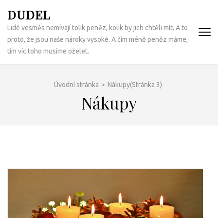
Přeskočit
DUDEL
na
Lidé vesměs nemívají tolik peněz, kolik by jich chtěli mít. A to
obsah
proto, že jsou naše nároky vysoké. A čím méně peněz máme,
(Enter)
tím víc toho musíme oželet.
Úvodní stránka
>
Nákupy
(Stránka 3)
Nákupy