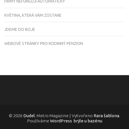
FIRMY NEFUNGUJÍ AUTOMATICKY
KVĚTINA, KTERÁ VÁM ZŮSTANE
JDEME DO BOJE
WEBOVÉ STRÁNKY PRO RODINNÝ PENZION
© 2026
Dudel
. Metro Magazine | Vytvořeno
Rara šablona
.
Používáme
WordPress
brýle u bazénu