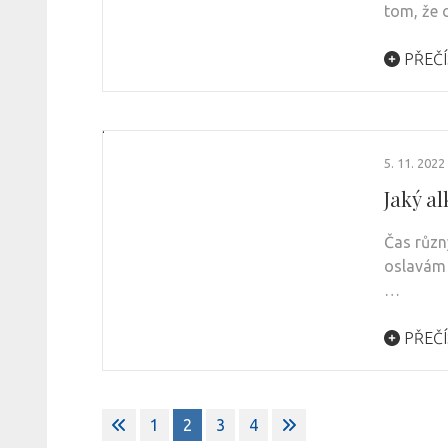
tom, že 
PŘEČÍ
5. 11. 2022
Jaký a
Čas různ
oslavám 
…
PŘEČÍ
Stránkování
1
2
3
4
příspěvků