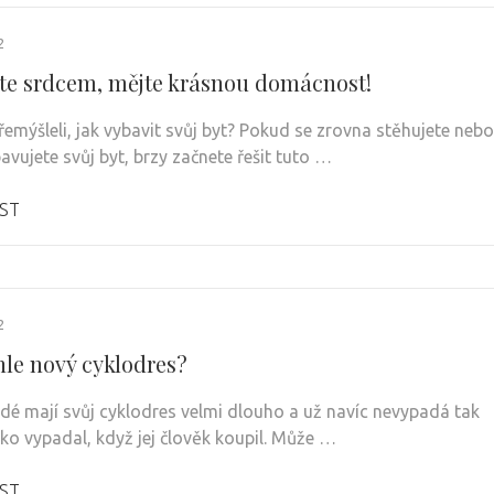
2
jte srdcem, mějte krásnou domácnost!
řemýšleli, jak vybavit svůj byt? Pokud se zrovna stěhujete nebo
avujete svůj byt, brzy začnete řešit tuto …
ST
2
hle nový cyklodres?
lidé mají svůj cyklodres velmi dlouho a už navíc nevypadá tak
ako vypadal, když jej člověk koupil. Může …
ST