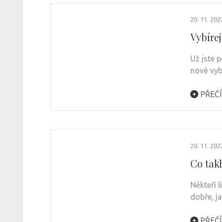
20. 11. 202
Vybíre
Už jste p
nově vyb
PŘEČÍ
20. 11. 202
Co tak
Někteří 
dobře, j
PŘEČÍ