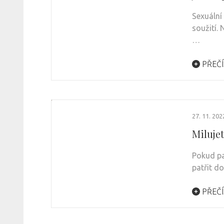
Sexuální
soužití. 
…
PŘEČÍ
27. 11. 202
Miluje
Pokud pat
patřit d
PŘEČÍ