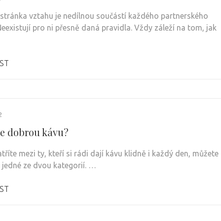
 stránka vztahu je nedílnou součástí každého partnerského
Neexistují pro ni přesně daná pravidla. Vždy záleží na tom, jak
ST
2
te dobrou kávu?
říte mezi ty, kteří si rádi dají kávu klidně i každý den, můžete
o jedné ze dvou kategorií. …
ST