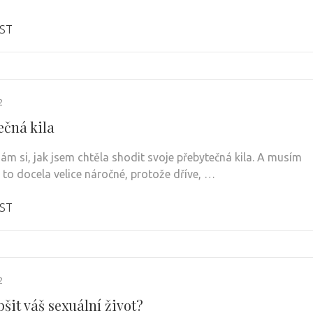
ST
2
ečná kila
m si, jak jsem chtěla shodit svoje přebytečná kila. A musím
je to docela velice náročné, protože dříve, …
ST
2
pšit váš sexuální život?