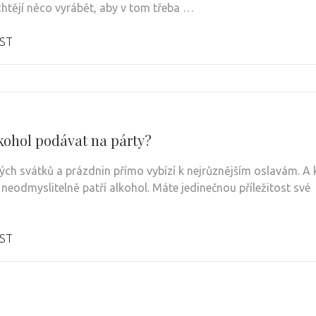
chtějí něco vyrábět, aby v tom třeba …
ST
lkohol podávat na párty?
ých svátků a prázdnin přímo vybízí k nejrůznějším oslavám. A 
neodmyslitelně patří alkohol. Máte jedinečnou příležitost své
ST