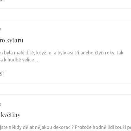
2
ro kytaru
 byla malé dítě, když mi a byly asi tři anebo čtyři roky, tak
a k hudbě velice …
ST
2
 květiny
 jste někdy dělat nějakou dekoraci? Protože hodně lidí touží p