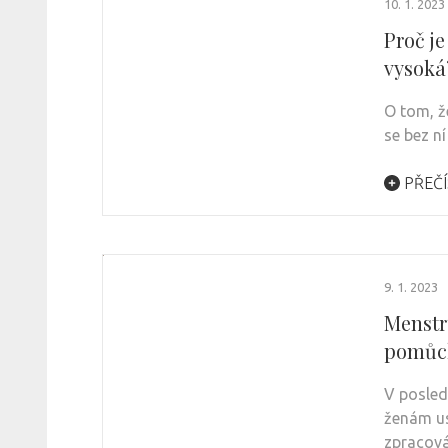
10. 1. 2023
Proč je
vysoká
O tom, ž
se bez n
PŘEČÍ
9. 1. 2023
Menstr
pomůc
V posled
ženám us
zpracov