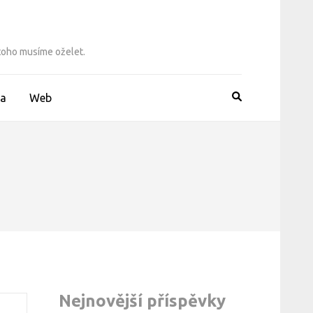
 toho musíme oželet.
a
Web
Nejnovější příspěvky