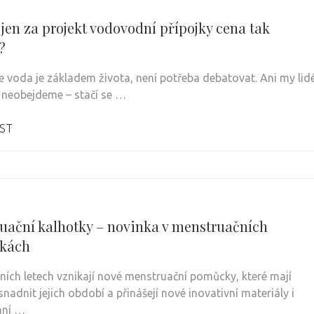
 jen za projekt vodovodní přípojky cena tak
?
e voda je základem života, není potřeba debatovat. Ani my lid
í neobejdeme – stačí se …
ST
uační kalhotky – novinka v menstruačních
kách
ních letech vznikají nové menstruační pomůcky, které mají
nadnit jejich období a přinášejí nové inovativní materiály i
ání …