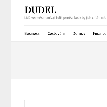
Přeskočit
DUDEL
na
obsah
Lidé vesměs nemívají tolik peněz, kolik by jich chtěli m
(Enter)
Business
Cestování
Domov
Finance