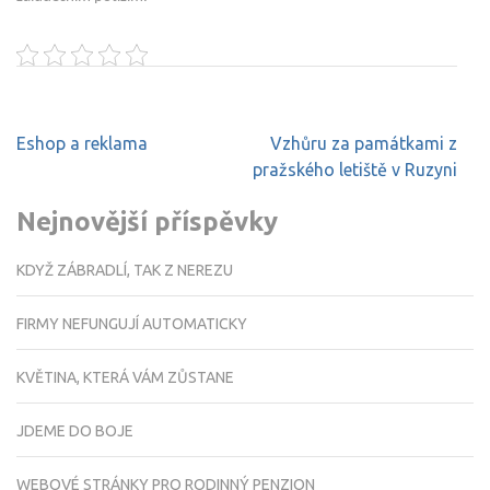
Navigace
Eshop a reklama
Vzhůru za památkami z
pro
pražského letiště v Ruzyni
příspěvek
Nejnovější příspěvky
KDYŽ ZÁBRADLÍ, TAK Z NEREZU
FIRMY NEFUNGUJÍ AUTOMATICKY
KVĚTINA, KTERÁ VÁM ZŮSTANE
JDEME DO BOJE
WEBOVÉ STRÁNKY PRO RODINNÝ PENZION