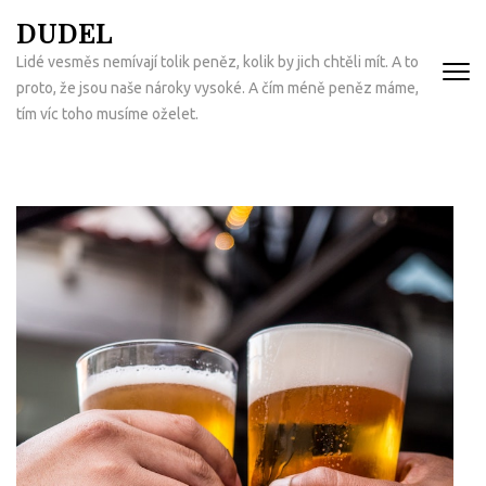
Přeskočit
DUDEL
na
Lidé vesměs nemívají tolik peněz, kolik by jich chtěli mít. A to
obsah
proto, že jsou naše nároky vysoké. A čím méně peněz máme,
(Enter)
tím víc toho musíme oželet.