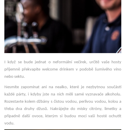
I když se bude jednat o neformální večírek, určitě vaše hosty
příjemně překvapíte welcome drinkem v podobě šumivého víno
nebo sektu.
Nesmíte zapomínat ani na nealko, které je nezbytnou součástí
každé párty, i kdyby jste na nich měli samé vyznavače alkoholu.
Rozestavte kolem džbány s čistou vodou, perlivou vodou, kolou a
třeba dva druhy džusů. Nakrájejte do misky citróny, limetky a
případně další ovoce, kterým si budou moci vaši hosté ochutit
vodu.