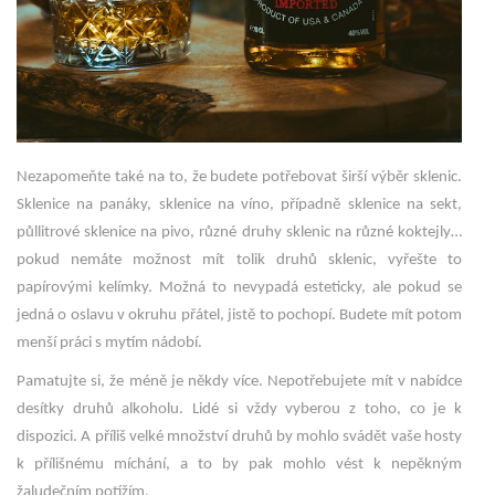
Nezapomeňte také na to, že budete potřebovat širší výběr sklenic.
Sklenice na panáky, sklenice na víno, případně sklenice na sekt,
půllitrové sklenice na pivo, různé druhy sklenic na různé koktejly…
pokud nemáte možnost mít tolik druhů sklenic, vyřešte to
papírovými kelímky. Možná to nevypadá esteticky, ale pokud se
jedná o oslavu v okruhu přátel, jistě to pochopí. Budete mít potom
menší práci s mytím nádobí.
Pamatujte si, že méně je někdy více. Nepotřebujete mít v nabídce
desítky druhů alkoholu. Lidé si vždy vyberou z toho, co je k
dispozici. A příliš velké množství druhů by mohlo svádět vaše hosty
k přílišnému míchání, a to by pak mohlo vést k nepěkným
žaludečním potížím.