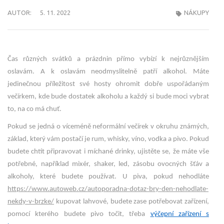
AUTOR:
5. 11. 2022
NÁKUPY
Čas různých svátků a prázdnin přímo vybízí k nejrůznějším
oslavám. A k oslavám neodmyslitelně patří alkohol. Máte
jedinečnou příležitost své hosty ohromit dobře uspořádaným
večírkem, kde bude dostatek alkoholu a každý si bude moci vybrat
to, na co má chuť.
Pokud se jedná o víceméně neformální večírek v okruhu známých,
základ, který vám postačí je rum, whisky, víno, vodka a pivo. Pokud
budete chtít připravovat i míchané drinky, ujistěte se, že máte vše
potřebné, například mixér, shaker, led, zásobu ovocných šťáv a
alkoholy, které budete používat. U piva, pokud nehodláte
https://www.autoweb.cz/autoporadna-dotaz-bry-den-nehodlate-
nekdy-v-brzke/
kupovat lahvové, budete zase potřebovat zařízení,
pomocí kterého budete pivo točit, třeba
výčepní zařízení s