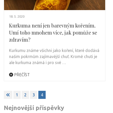
18. 5. 2020
Kurkuma není jen barevným kořením.
Umí toho mnohem více, jak pomůže se
zdravím?
Kurkumu známe všichni jako koření, které dodává
našim pokrmům zajímavější chuť. Kromě chuti je
ale kurkuma známá i pro své …
PŘEČÍST
Stránkování
1
2
3
4
příspěvků
Nejnovější příspěvky