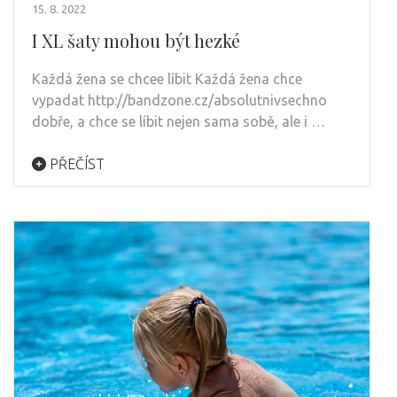
15. 8. 2022
I XL šaty mohou být hezké
Každá žena se chcee líbit Každá žena chce
vypadat http://bandzone.cz/absolutnivsechno
dobře, a chce se líbit nejen sama sobě, ale i …
PŘEČÍST