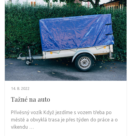
14. 8. 2022
Tažné na auto
Přívěsný vozík Když jezdíme s vozem třeba po
městě a obvyklá trasa je přes týden do práce a o
víkendu …