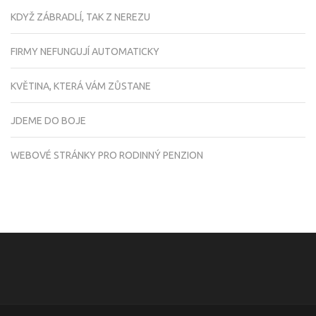
KDYŽ ZÁBRADLÍ, TAK Z NEREZU
FIRMY NEFUNGUJÍ AUTOMATICKY
KVĚTINA, KTERÁ VÁM ZŮSTANE
JDEME DO BOJE
WEBOVÉ STRÁNKY PRO RODINNÝ PENZION