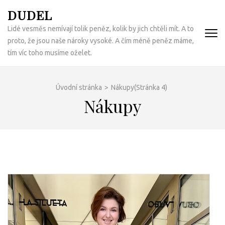
Přeskočit
DUDEL
na
Lidé vesměs nemívají tolik peněz, kolik by jich chtěli mít. A to
obsah
proto, že jsou naše nároky vysoké. A čím méně peněz máme,
(Enter)
tím víc toho musíme oželet.
Úvodní stránka
>
Nákupy
(Stránka 4)
Nákupy