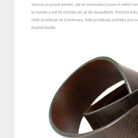
sice ne za pravé peníze, ale se sourozenci jsme si velmi 
to bavilo a mě to zůstalo asi až do dospělosti. Protože kd
chtít prodávat ve Zverimexu, kde prodávají potřeby pro zv
hodně bavilo.