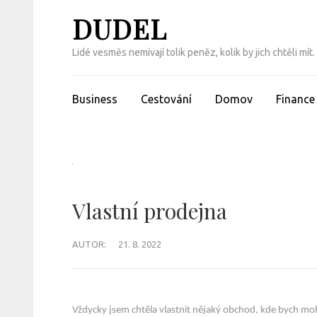
Přeskočit
DUDEL
na
obsah
Lidé vesměs nemívají tolik peněz, kolik by jich chtěli m
(Enter)
Business
Cestování
Domov
Finance
Vlastní prodejna
AUTOR:
21. 8. 2022
Vždycky jsem chtěla vlastnit nějaký obchod, kde bych mo