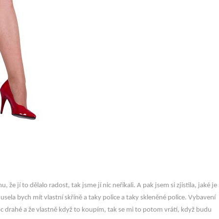
 že jí to dělalo radost, tak jsme jí nic neříkali. A pak jsem si zjistila, jaké je
sela bych mít vlastní skříně a taky police a taky skleněné police. Vybavení
moc drahé a že vlastně když to koupím, tak se mi to potom vrátí, když budu