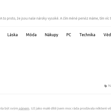
ít. A to proto, že jsou naše nároky vysoké. A čím méně peněz máme, tím víc
Láska
Móda
Nákupy
PC
Technika
Věd
N
hla být svým
pánem
. Už jako malé dítě jsem moc ráda prodávala některé vě