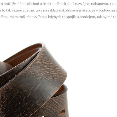
často hráli, že máme obchod a že si chodíme k sobě navzájem nakupovat. Ho
yž to tak vezmu zpětně, taky na základní škole jsem si říkala, že v budoucnu
ířata. Mám totiž ráda zvířata a kdybych to spojila s prodejem, tak by mě to