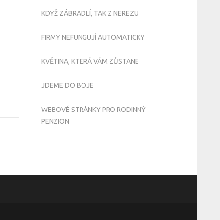
KDYŽ ZÁBRADLÍ, TAK Z NEREZU
FIRMY NEFUNGUJÍ AUTOMATICKY
KVĚTINA, KTERÁ VÁM ZŮSTANE
JDEME DO BOJE
WEBOVÉ STRÁNKY PRO RODINNÝ
PENZION