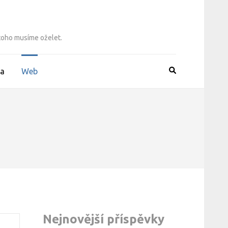
 toho musíme oželet.
a
Web
Nejnovější příspěvky