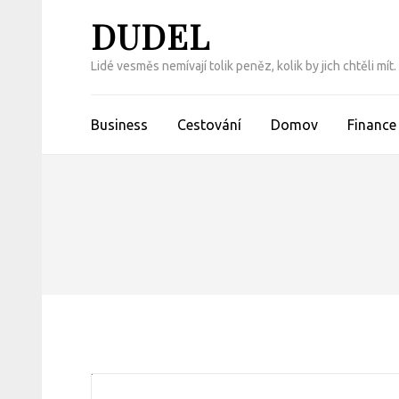
Přeskočit
DUDEL
na
obsah
Lidé vesměs nemívají tolik peněz, kolik by jich chtěli m
(Enter)
Business
Cestování
Domov
Finance