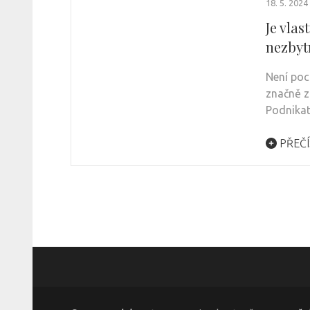
18. 5. 2024
Je vla
nezbyt
Není poc
značně z
Podnika
PŘEČÍ