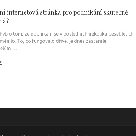
stní internetová stránka pro podnikání skutečně
ná?
hyb o tom, že podnikání se v posledních několika desetiletích
měnilo. To, co fungovalo dříve, je dnes zastaralé.
telům …
ST