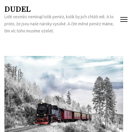
Přeskočit
DUDEL
na
Lidé vesměs nemívají tolik peněz, kolik by jich chtěli mít. A to
obsah
proto, že jsou naše nároky vysoké. A čím méně peněz máme,
(Enter)
tím víc toho musíme oželet.