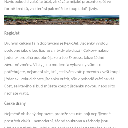
Navíc pokud si založíte účet, získáváte nějaké procento zpět ve
formě kreditů, za které si pak můžete koupit další jízdy.
RegioJet
Druhým celkem fajn dopravcem je RegioJet. Jízdenky vyjdou
podobně jako u Leo Express, někdy ale dražší. Celkový nákup
jízdenek probíhá podobně jako u Leo Express, takže žádné
závratné změny. Vlaky jsou moderní a vybaveny vším, co
potřebujete, nejsme si ale jistí, jestli vám vrátí procento z vaší koupi
jízdenek. Pokud chcete jízdenku vrátit, vše v pohodě vrátí na váš
účet, ze kterého si buď můžete koupit jízdenku novou, nebo si to
necháte vrátit.
České dráhy
Nejméně oblíbený dopravce, protože se s ním pojí nepříjemné
prostředí vlaků – nemoderní, žádné soukromí a záchody jsou