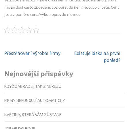
většinou nefunkční. Také o vás není moc dobře postaráno a vlaky
mívají dost často zpoždění, což opravdu není něco, co chcete. Ceny
jsou v poměru cena/výkon opravdu nic moc.
Navigace
Přestěhování výrobní firmy
Existuje láska na první
pro
pohled?
příspěvek
Nejnovější příspěvky
KDYŽ ZÁBRADLÍ, TAK Z NEREZU
FIRMY NEFUNGUJÍ AUTOMATICKY
KVĚTINA, KTERÁ VÁM ZŮSTANE
JDEME DO BOJE