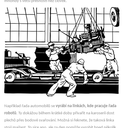
mnohdy s větší přesností než člověk.
Například řada automobilů se
vyrábí na linkách, kde pracuje řada
robotů
. Ty dokážou během krátké doby přivařit na karoserii dost
plechů přes bodové svařování. Možná si řeknete, že taková linka
stojí majlant. To sice ano, ale za den pomůže vyrobit hned několik