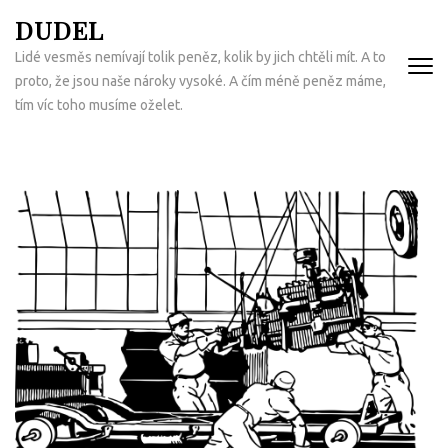
Přeskočit
DUDEL
na
Lidé vesměs nemívají tolik peněz, kolik by jich chtěli mít. A to
obsah
proto, že jsou naše nároky vysoké. A čím méně peněz máme,
(Enter)
tím víc toho musíme oželet.