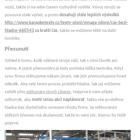
vozů, takže si na sebe časem rozhodně vydělá. Vývoj strojů se
posouvá stále vpřed, a proto
dosahují stále lepších výsledků
http://www.karaoketexty.cz/texty-pisni/mnaga-zdorp/cas-bezi-
hladce-660543
za kratší čas
, takže se můžeme těšit na další
novinky.
Přesunutí
Vzhled k tomu, kolik některé stroje váží, tak s nimi člověk ani
nehne. K jejich přemostění je tedy potřeba těžká technika. Když
svou firmu stěhujeme někam jinam, tak jich přemosťujeme hned
několik. Aby celý tento proces proběhl hladce, tak jej můžeme
zařídit přes
stěhování strojů Liberec
. Nejprve k nám přijde
odborník, aby
mohl celou akci naplánovat
. Takto vše proběhne
hladce bez zbytečného omezení chodu firmy. Se stěhováním
těžkých břemen má zkušenosti, takže to není věc, kterou by řešili
poprvé.