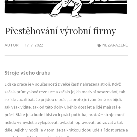
Přestěhování výrobní firmy
AUTOR:
17. 7. 2022
NEZAŘAZENÉ
Stroje všeho druhu
Lidská práce je v současnosti z velké části nahrazena stroji. Když
začala průmyslová revoluce a začalo jejich masivní nasazování, tak
se lidé začali bát, že přijdou o práci, a proto je i záměrně rozbíjeli.
Jak však vidíte, tak od této doby uběhlo dost let a lidé mají stále
práci.
Stále je a bude lidstvo k práci potřeba
, protože stroje musí
někdo vymyslet a vylepšovat, ovládat, opravovat, udržovat a tak
dále. Jejich v hodíš je v tom, že za krátkou dobu udělají dost práce a