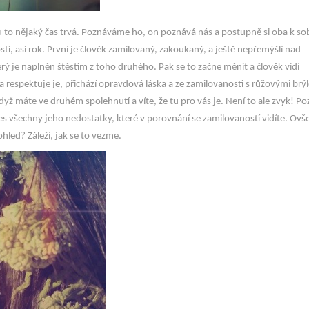
to nějaký čas trvá. Poznáváme ho, on poznává nás a postupně si oba k so
ti, asi rok. První je člověk zamilovaný, zakoukaný, a ještě nepřemýšlí nad
ý je naplněn štěstím z toho druhého. Pak se to začne měnit a člověk vidí
respektuje je, přichází opravdová láska a ze zamilovanosti s růžovými brý
ž máte ve druhém spolehnutí a víte, že tu pro vás je. Není to ale zvyk! Po
přes všechny jeho nedostatky, které v porovnání se zamilovaností vidíte. Ov
hled? Záleží, jak se to vezme.