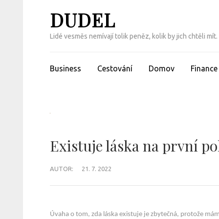
Přeskočit
DUDEL
na
obsah
Lidé vesměs nemívají tolik peněz, kolik by jich chtěli m
(Enter)
Business
Cestování
Domov
Finance
Existuje láska na první p
AUTOR:
21. 7. 2022
Úvaha o tom, zda láska existuje je zbytečná, protože mám