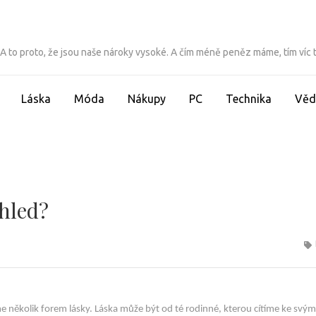
ít. A to proto, že jsou naše nároky vysoké. A čím méně peněz máme, tím víc
Láska
Móda
Nákupy
PC
Technika
Věd
ohled?
e několik forem lásky. Láska může být od té rodinné, kterou cítíme ke svým