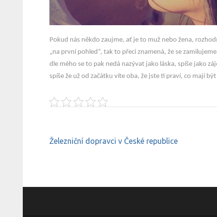
Pokud nás někdo zaujme, ať je to muž nebo žena, rozhodn
„na první pohled“, tak to přeci znamená, že se zamilujeme
dle mého se to pak nedá nazývat jako láska, spíše jako 
spíše že už od začátku víte oba, že jste ti praví, co mají být
Navigace
Železniční dopravci v České republice
pro
příspěvek