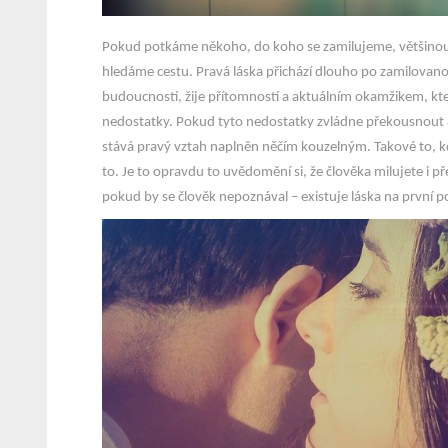
Pokud potkáme někoho, do koho se zamilujeme, většinou 
hledáme cestu. Pravá láska přichází dlouho po zamilovanos
budoucností, žije přítomností a aktuálním okamžikem, kter
nedostatky. Pokud tyto nedostatky zvládne překousnout a 
stává pravý vztah naplněn něčím kouzelným. Takové to, kdy
to. Je to opravdu to uvědomění si, že člověka milujete i 
pokud by se člověk nepoznával – existuje láska na první po