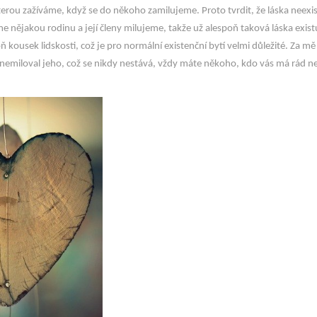
terou zažíváme, když se do někoho zamilujeme. Proto tvrdit, že láska neexi
me nějakou rodinu a její členy milujeme, takže už alespoň taková láska exist
ň kousek lidskosti, což je pro normální existenční bytí velmi důležité. Za mě
nemiloval jeho, což se nikdy nestává, vždy máte někoho, kdo vás má rád n