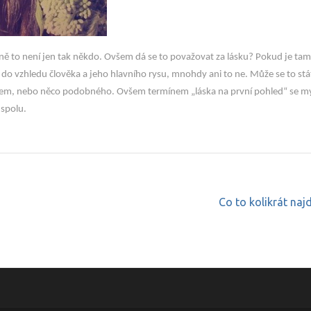
ě to není jen tak někdo. Ovšem dá se to považovat za lásku? Pokud je tam
 do vzhledu člověka a jeho hlavního rysu, mnohdy ani to ne. Může se to stát
zájem, nebo něco podobného. Ovšem termínem „láska na první pohled“ se my
 spolu.
Co to kolikrát na