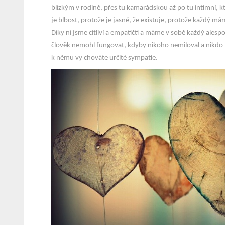
blízkým v rodině, přes tu kamarádskou až po tu intimní, k
je blbost, protože je jasné, že existuje, protože každý má
Díky ní jsme citliví a empatičtí a máme v sobě každý alespo
člověk nemohl fungovat, kdyby nikoho nemiloval a nikdo 
k němu vy chováte určité sympatie.