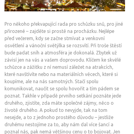
Pro někoho překvapující rada pro schůzku snů, pro jiné
přirozené – zajděte si prostě na procházku. Nejlépe
před večerem, kdy se začne stmívat a venkovní
osvětlení a vánoční světýlka se rozsvítí. Při troše štěstí
bude padat sníh a atmosféra je dokonalá. Zbytek už
závisí jen na vás a vašem doprovodu. Klíčem ke skvělé
schůzce a zážitku z ní nemusí záležet na atrakcích,
které navštívíte nebo na materiálních věcech, které si
koupíme, ale na nás samotných. Stačí spolu
komunikovat, naučit se spolu hovořit a tím pádem se
poznat. Takhle v případě prvního setkání poznáte jede
druhého, zjistíte, zda máte společné zájmy, něco o
životě druhého. A pokud to nevyjde, tak na tom
nesejde, a to z jednoho prostého důvodu – jestliže
druhému nestojíme za to, aby nám dal více šancí a
poznal nás, pak nemá většinou cenu o to bojovat. Jen