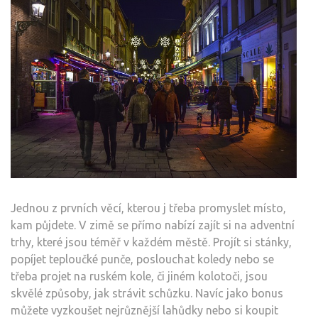
Jednou z prvních věcí, kterou j třeba promyslet místo,
kam půjdete. V zimě se přímo nabízí zajít si na adventní
trhy, které jsou téměř v každém městě. Projít si stánky,
popíjet teploučké punče, poslouchat koledy nebo se
třeba projet na ruském kole, či jiném kolotoči, jsou
skvělé způsoby, jak strávit schůzku. Navíc jako bonus
můžete vyzkoušet nejrůznější lahůdky nebo si koupit