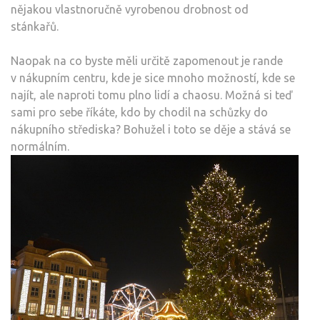
nějakou vlastnoručně vyrobenou drobnost od
stánkařů.
Naopak na co byste měli určitě zapomenout je rande
v nákupním centru, kde je sice mnoho možností, kde se
najít, ale naproti tomu plno lidí a chaosu. Možná si teď
sami pro sebe říkáte, kdo by chodil na schůzky do
nákupního střediska? Bohužel i toto se děje a stává se
normálním.