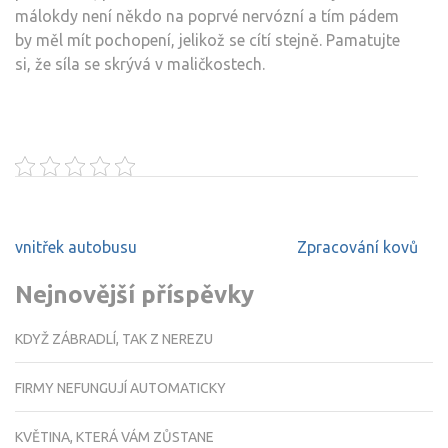
málokdy není někdo na poprvé nervózní a tím pádem
by měl mít pochopení, jelikož se cítí stejně. Pamatujte
si, že síla se skrývá v maličkostech.
Navigace
vnitřek autobusu
Zpracování kovů
pro
příspěvek
Nejnovější příspěvky
KDYŽ ZÁBRADLÍ, TAK Z NEREZU
FIRMY NEFUNGUJÍ AUTOMATICKY
KVĚTINA, KTERÁ VÁM ZŮSTANE