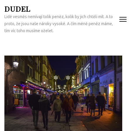
Přeskočit
DUDEL
na
Lidé vesměs nemívají tolik peněz, kolik by jich chtěli mít. A to
obsah
proto, že jsou naše nároky vysoké. A čím méně peněz máme,
(Enter)
tím víc toho musíme oželet.