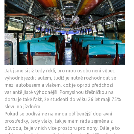
Jak jsme si již tedy řekli, pro mou osobu není vůbec
výhodné jezdit autem, tudíž je nutné rozhodnout se
mezi autobusem a vlakem, což je oproti předchozí
variantě jistě výhodnější. Pomyslnou třešničkou na
dortu je také fakt, že studenti do věku 26 let mají 75%
slevu na jízdném.
Pokud se podíváme na mnou oblíbenější dopravní
prostředky, tedy vlaky, tak je mám ráda zejména z
důvodu, že je v nich více prostoru pro nohy. Dále je to