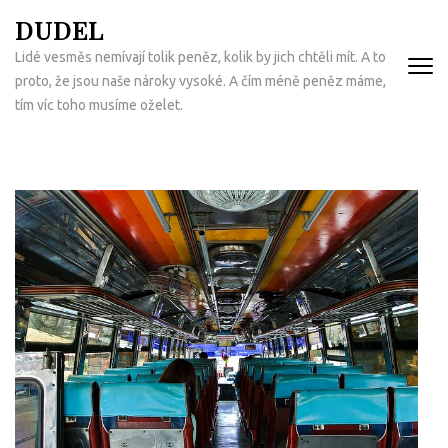
Přeskočit
DUDEL
na
Lidé vesměs nemívají tolik peněz, kolik by jich chtěli mít. A to
obsah
proto, že jsou naše nároky vysoké. A čím méně peněz máme,
(Enter)
tím víc toho musíme oželet.