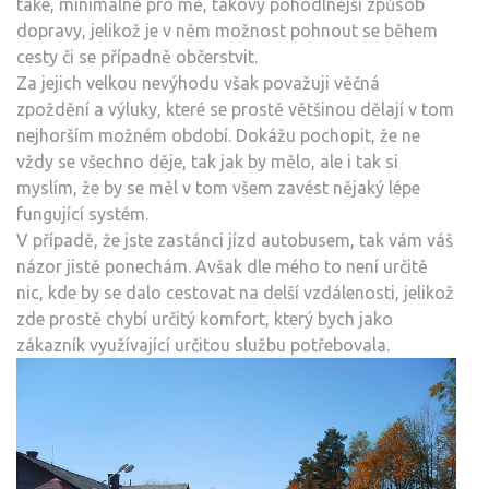
také, minimálně pro mě, takový pohodlnější způsob
dopravy, jelikož je v něm možnost pohnout se během
cesty či se případně občerstvit.
Za jejich velkou nevýhodu však považuji věčná
zpoždění a výluky, které se prostě většinou dělají v tom
nejhorším možném období. Dokážu pochopit, že ne
vždy se všechno děje, tak jak by mělo, ale i tak si
myslím, že by se měl v tom všem zavést nějaký lépe
fungující systém.
V případě, že jste zastánci jízd autobusem, tak vám váš
názor jistě ponechám. Avšak dle mého to není určitě
nic, kde by se dalo cestovat na delší vzdálenosti, jelikož
zde prostě chybí určitý komfort, který bych jako
zákazník využívající určitou službu potřebovala.