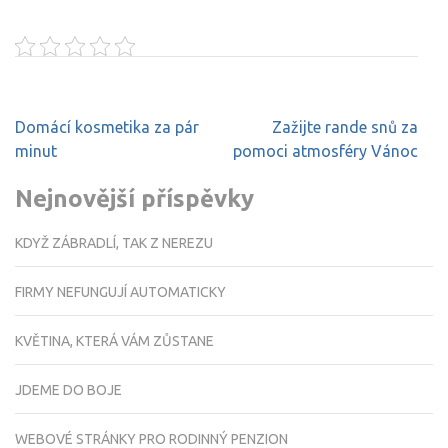
Navigace
Domácí kosmetika za pár
Zažijte rande snů za
pro
minut
pomoci atmosféry Vánoc
příspěvek
Nejnovější příspěvky
KDYŽ ZÁBRADLÍ, TAK Z NEREZU
FIRMY NEFUNGUJÍ AUTOMATICKY
KVĚTINA, KTERÁ VÁM ZŮSTANE
JDEME DO BOJE
WEBOVÉ STRÁNKY PRO RODINNÝ PENZION