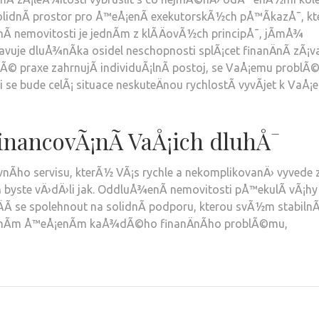
 solidnÃ­ prostor pro Å™eÅ¡enÃ­ exekutorskÃ½ch pÅ™Ã­kazÅ¯, k
Ã­ nemovitosti
je jednÃ­m z klÃ­ÄovÃ½ch principÅ¯, jÃ­mÅ¾
uje dluÅ¾nÃ­ka osidel neschopnosti splÃ¡cet finanÄnÃ­ zÃ¡v
Ã© praxe zahrnujÃ­ individuÃ¡lnÃ­ postoj, se VaÅ¡emu probl
se bude celÃ¡ situace neskuteÄnou rychlostÃ­ vyvÃ­jet k VaÅ¡
inancovÃ¡nÃ­ VaÅ¡ich dluhÅ¯
nÃ­ho servisu, kterÃ½ VÃ¡s rychle a nekomplikovanÄ› vyvede 
¾ byste vÄ›dÄ›li jak. OddluÅ¾enÃ­ nemovitosti pÅ™ekulÃ­ vÃ¡hy
ÄÃ­ se spolehnout na solidnÃ­ podporu, kterou svÃ½m stabiln
Ã¡lnÃ­m Å™eÅ¡enÃ­m kaÅ¾dÃ©ho finanÄnÃ­ho problÃ©mu,