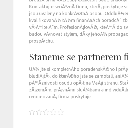
Kontaktujte seriÃ³znÃ­ firmu, kterÃ¡ poskytuje
jsou uvaleny na konkrÃ©tnÃ­ osobu.
OddluÅ¾en
kvalifikovanÃ½ tÃ½m finanÄnÃ­ch poradcÅ¯ zbav
vÄ›Å™itelÅ¯m. ProfesionÃ¡lovÃ©, kteÅ™Ã­ do sv
budou vÄ›novat stylem, dÃ­ky jehoÅ¾ propagaci 
prospÄ›chu.
Staneme se partnerem f
UÅ¾ijte si kompletnÃ­ho poradenskÃ©ho i prÃ¡v
bludiÅ¡tÄ›, do kterÃ©ho jste se zamotali, aniÅ
pÅ™Ã­znivosti osudu opÄ›t na VaÅ¡i stranu. Sta
zÃ¡zemÃ­m, prÃ¡vnÃ­mi sluÅ¾bami a individu
renomovanÃ¡ firma poskytuje.