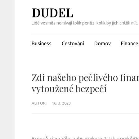
Přeskočit
DUDEL
na
obsah
Lidé vesměs nemívají tolik peněz, kolik by jich chtěli m
(Enter)
Business
Cestování
Domov
Finance
Zdi našeho pečlivého fina
vytoužené bezpečí
AUTOR:
16. 3. 2023
BrousÃ­ si na VÃ¡s zuby exekutor? Jak z prekÃ