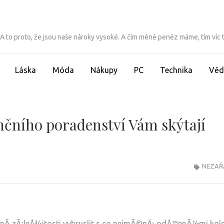
ít. A to proto, že jsou naše nároky vysoké. A čím méně peněz máme, tím víc
Láska
Móda
Nákupy
PC
Technika
Věd
nčního poradenství Vám skýtají
NEZAŘ
©rnÃ­ zÃ¡leÅ¾itosti vybruslit s co nejmÃ©nÄ› odÅ™enÃ½mi kol