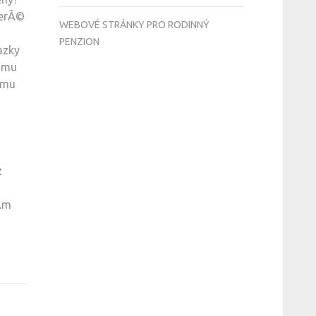
terÃ©
WEBOVÉ STRÁNKY PRO RODINNÝ
PENZION
azky
Ã©mu
emu
z
Ã­m