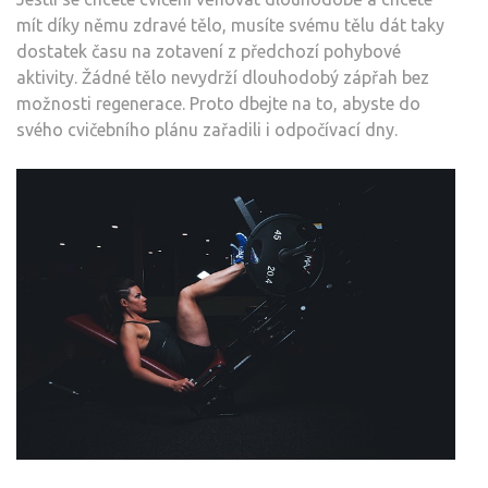
mít díky němu zdravé tělo, musíte svému tělu dát taky
dostatek času na zotavení z předchozí pohybové
aktivity. Žádné tělo nevydrží dlouhodobý zápřah bez
možnosti regenerace. Proto dbejte na to, abyste do
svého cvičebního plánu zařadili i odpočívací dny.