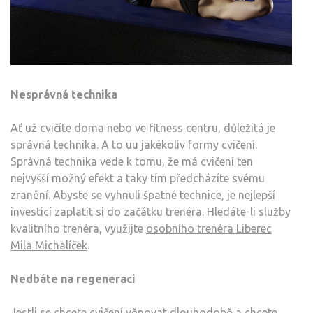
Nesprávná technika
Ať už cvičíte doma nebo ve fitness centru, důležitá je
správná technika. A to uu jakékoliv formy cvičení.
Správná technika vede k tomu, že má cvičení ten
nejvyšší možný efekt a taky tím předcházíte svému
zranění. Abyste se vyhnuli špatné technice, je nejlepší
investicí zaplatit si do začátku trenéra. Hledáte-li služby
kvalitního trenéra, využijte
osobního trenéra Liberec
Mila Michalíček
.
Nedbáte na regeneraci
Jestli se chcete cvičení věnovat dlouhodobě a chcete