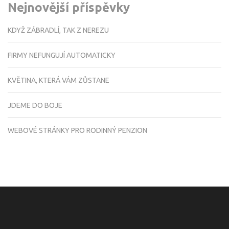
Nejnovější příspěvky
KDYŽ ZÁBRADLÍ, TAK Z NEREZU
FIRMY NEFUNGUJÍ AUTOMATICKY
KVĚTINA, KTERÁ VÁM ZŮSTANE
JDEME DO BOJE
WEBOVÉ STRÁNKY PRO RODINNÝ PENZION