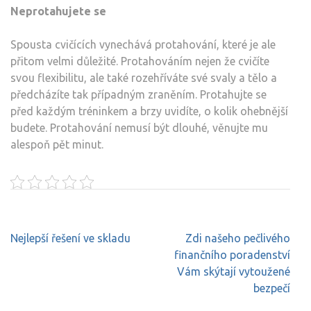
Neprotahujete se
Spousta cvičících vynechává protahování, které je ale
přitom velmi důležité. Protahováním nejen že cvičíte
svou flexibilitu, ale také rozehříváte své svaly a tělo a
předcházíte tak případným zraněním. Protahujte se
před každým tréninkem a brzy uvidíte, o kolik ohebnější
budete. Protahování nemusí být dlouhé, věnujte mu
alespoň pět minut.
Navigace
Nejlepší řešení ve skladu
Zdi našeho pečlivého
pro
finančního poradenství
příspěvek
Vám skýtají vytoužené
bezpečí