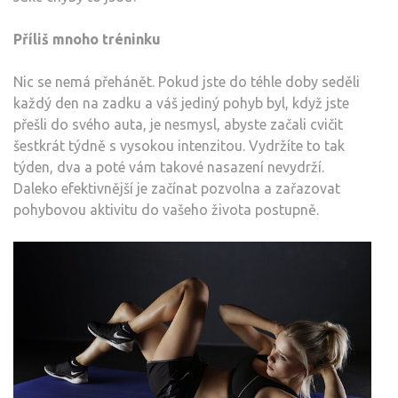
Příliš mnoho tréninku
Nic se nemá přehánět. Pokud jste do téhle doby seděli
každý den na zadku a váš jediný pohyb byl, když jste
přešli do svého auta, je nesmysl, abyste začali cvičit
šestkrát týdně s vysokou intenzitou. Vydržíte to tak
týden, dva a poté vám takové nasazení nevydrží.
Daleko efektivnější je začínat pozvolna a zařazovat
pohybovou aktivitu do vašeho života postupně.