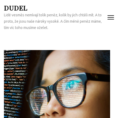
Přeskočit
DUDEL
na
Lidé vesměs nemívají tolik peněz, kolik by jich chtěli mít. A to
obsah
proto, že jsou naše nároky vysoké. A čím méně peněz máme,
(Enter)
tím víc toho musíme oželet.