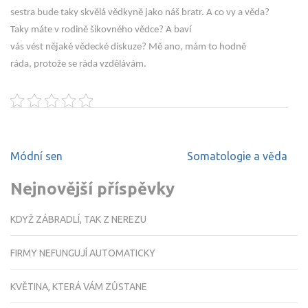
sestra bude taky skvělá vědkyně jako náš bratr. A co vy a věda?
Taky máte v rodině šikovného vědce? A baví
vás vést nějaké vědecké diskuze? Mě ano, mám to hodně
ráda, protože se ráda vzdělávám.
Navigace
Módní sen
Somatologie a věda
pro
příspěvek
Nejnovější příspěvky
KDYŽ ZÁBRADLÍ, TAK Z NEREZU
FIRMY NEFUNGUJÍ AUTOMATICKY
KVĚTINA, KTERÁ VÁM ZŮSTANE