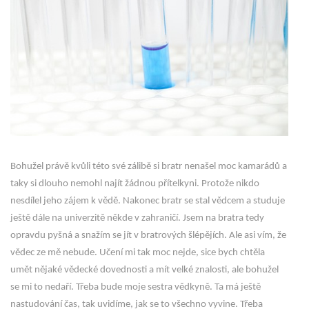
Bohužel právě kvůli této své zálibě si bratr nenašel moc kamarádů a
taky si dlouho nemohl najít žádnou přítelkyni. Protože nikdo
nesdílel jeho zájem k vědě. Nakonec bratr se stal vědcem a studuje
ještě dále na univerzitě někde v zahraničí. Jsem na bratra tedy
opravdu pyšná a snažím se jít v bratrových šlépějích. Ale asi vím, že
vědec ze mě nebude. Učení mi tak moc nejde, sice bych chtěla
umět nějaké vědecké dovednosti a mít velké znalosti, ale bohužel
se mi to nedaří. Třeba bude moje sestra vědkyně. Ta má ještě
nastudování čas, tak uvidíme, jak se to všechno vyvine. Třeba