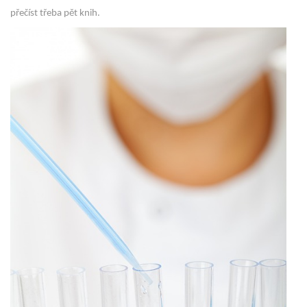
přečíst třeba pět knih.