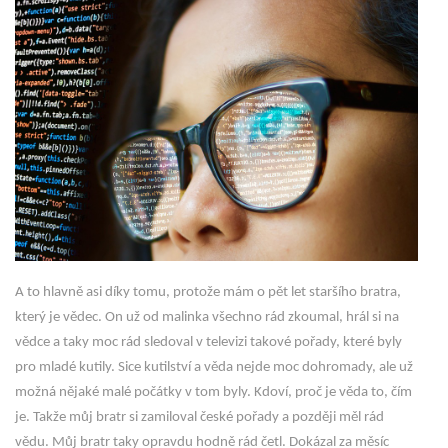
A to hlavně asi díky tomu, protože mám o pět let staršího bratra,
který je vědec. On už od malinka všechno rád zkoumal, hrál si na
vědce a taky moc rád sledoval v televizi takové pořady, které byly
pro mladé kutily. Sice kutilství a věda nejde moc dohromady, ale už
možná nějaké malé počátky v tom byly. Kdoví, proč je věda to, čím
je. Takže můj bratr si zamiloval české pořady a později měl rád
vědu. Můj bratr taky opravdu hodně rád četl. Dokázal za měsíc