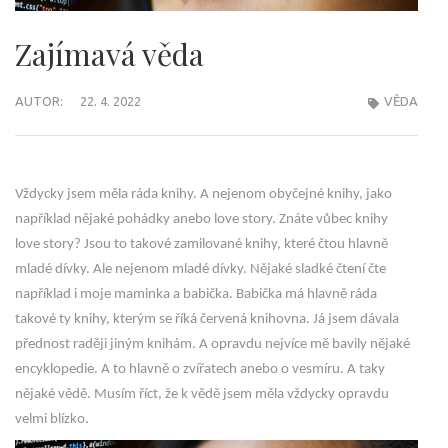
Zajímavá věda
AUTOR:
22. 4. 2022
VĚDA
Vždycky jsem měla ráda knihy. A nejenom obyčejné knihy, jako
například nějaké pohádky anebo love story. Znáte vůbec knihy
love story? Jsou to takové zamilované knihy, které čtou hlavně
mladé dívky. Ale nejenom mladé dívky. Nějaké sladké čtení čte
například i moje maminka a babička. Babička má hlavně ráda
takové ty knihy, kterým se říká červená knihovna. Já jsem dávala
přednost raději jiným knihám. A opravdu nejvíce mě bavily nějaké
encyklopedie. A to hlavně o zvířatech anebo o vesmíru. A taky
nějaké vědě. Musím říct, že k vědě jsem měla vždycky opravdu
velmi blízko.