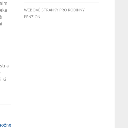
nním
čeká
WEBOVÉ STRÁNKY PRO RODINNÝ
ě
PENZION
ní
sti a
e
 si
ámožné