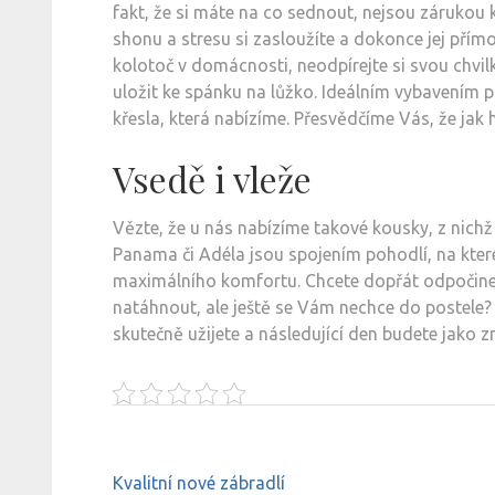
fakt, že si máte na co sednout, nejsou zárukou
shonu a stresu si zasloužíte a dokonce jej přímo
kolotoč v domácnosti, neodpírejte si svou chvil
uložit ke spánku na lůžko. Ideálním vybavením 
křesla
, která nabízíme. Přesvědčíme Vás, že ja
Vsedě i vleže
Vězte, že u nás nabízíme takové kousky, z nich
Panama či Adéla jsou spojením pohodlí, na kter
maximálního komfortu. Chcete dopřát odpočine
natáhnout, ale ještě se Vám nechce do postele? 
skutečně užijete a následující den budete jako 
Navigace
Kvalitní nové zábradlí