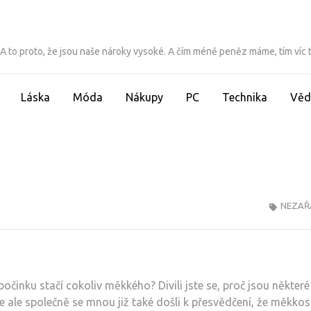
ít. A to proto, že jsou naše nároky vysoké. A čím méně peněz máme, tím víc
Láska
Móda
Nákupy
PC
Technika
Věd
NEZAŘ
odpočinku stačí cokoliv měkkého? Divili jste se, proč jsou některé
te ale společně se mnou již také došli k přesvědčení, že měkkos