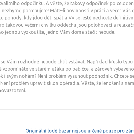
 kvalitního odpočinku. A vězte, že takový odpočinek po celode
 nezbytně potřebujete! Máte-li povinnosti v práci a večer Vás 
ku pohody, kdy jdou děti spát a Vy se ještě nechcete definitivn
pro takovou večerní chvilku oddechu jsou
polohovací a relaxač
k ho jednou vyzkoušíte, jedno Vám doma stačit nebude.
ž se Vám rozhodně nebude chtít vstávat. Například křeslo typu
é vzpomínáte ve starém ušáku po babičce, a zároveň vybaveno
k i svým nohám? Není problém vysunout podnožník. Chcete s
Není problém upravit sklon opěradla. Vězte, že lenošení s námi
znovuzrození.
Originální lodě bazar nejsou určené pouze pro z