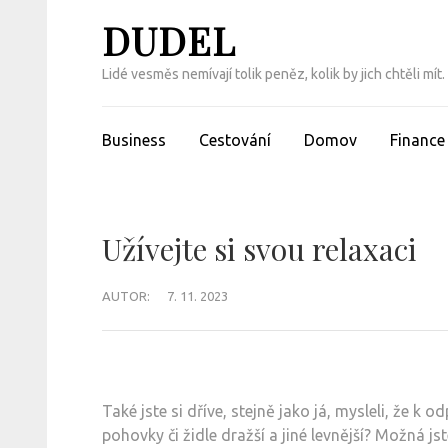
Přeskočit
DUDEL
na
obsah
Lidé vesměs nemívají tolik peněz, kolik by jich chtěli m
(Enter)
Business
Cestování
Domov
Finance
Užívejte si svou relaxaci
AUTOR:
7. 11. 2023
Také jste si dříve, stejně jako já, mysleli, že k 
pohovky či židle dražší a jiné levnější? Možná js