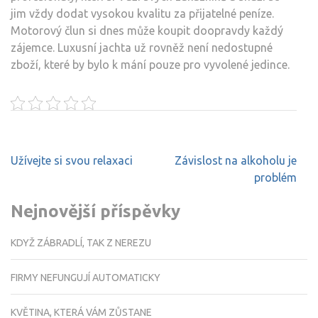
jim vždy dodat vysokou kvalitu za přijatelné peníze.
Motorový člun si dnes může koupit doopravdy každý
zájemce. Luxusní jachta už rovněž není nedostupné
zboží, které by bylo k mání pouze pro vyvolené jedince.
Navigace
Užívejte si svou relaxaci
Závislost na alkoholu je
pro
problém
příspěvek
Nejnovější příspěvky
KDYŽ ZÁBRADLÍ, TAK Z NEREZU
FIRMY NEFUNGUJÍ AUTOMATICKY
KVĚTINA, KTERÁ VÁM ZŮSTANE