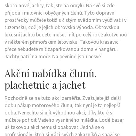
skoro nové jachty, tak jste na omylu. Na své si zde
přijdou i milovníci obyčejných člunů. Tyto dopravní
prostředky můžete totiž s čistým svědomím využívat i v
tuzemsku, což je jejich obrovská výhoda. Obrovskou
luxusní jachtu budete muset mít po celý rok zakotvenou
v některém přímořském letovisku. Takovou krasavici
přece nebudete mít zaparkovanou doma v hangáru.
Jachty patří na moře. Na pevnině jsou nesvé.
Akční nabídka člunů,
plachetnic a jachet
Rozhodně se na tuto akci zaměřte. Zvažujete již delší
dobu nákup motorového člunu, tak nyní je ta nejlepší
doba. Nenechte si ujít výhodnou akci, díky které si
můžete pořídit Vašeho vysněného miláčka.
Lodě bazar
už takovou akci nemusí opakovat. Jedná se o
profesionály, kteří si Váží svých zákazníků a snaží se