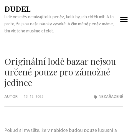
Přeskočit
DUDEL
na
Lidé vesměs nemívají tolik peněz, kolik by jich chtěli mít. A to
obsah
proto, že jsou naše nároky vysoké. A čím méně peněz máme,
(Enter)
tím víc toho musíme oželet.
Originální lodě bazar nejsou
určené pouze pro zámožné
jedince
AUTOR:
13. 12. 2023
NEZAŘAZENÉ
Pokud si myslíte, že v nabídce budou pouze luxusní a