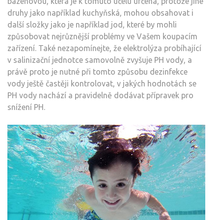
bazénovou, která je k tomuto účelu určena, protože jiné
druhy jako například kuchyňská, mohou obsahovat i
další složky jako je například jod, které by mohli
způsobovat nejrůznější problémy ve Vašem koupacím
zařízení. Také nezapomínejte, že elektrolýza probíhající
v salinizační jednotce samovolně zvyšuje PH vody, a
právě proto je nutné při tomto způsobu dezinfekce
vody ještě častěji kontrolovat, v jakých hodnotách se
PH vody nachází a pravidelně dodávat přípravek pro
snížení PH.