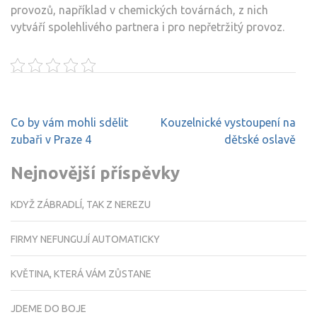
provozů, například v chemických továrnách, z nich
vytváří spolehlivého partnera i pro nepřetržitý provoz.
Navigace
Co by vám mohli sdělit
Kouzelnické vystoupení na
pro
zubaři v Praze 4
dětské oslavě
příspěvek
Nejnovější příspěvky
KDYŽ ZÁBRADLÍ, TAK Z NEREZU
FIRMY NEFUNGUJÍ AUTOMATICKY
KVĚTINA, KTERÁ VÁM ZŮSTANE
JDEME DO BOJE