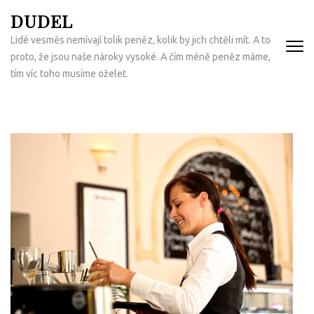
Přeskočit
DUDEL
na
Lidé vesměs nemívají tolik peněz, kolik by jich chtěli mít. A to
obsah
proto, že jsou naše nároky vysoké. A čím méně peněz máme,
(Enter)
tím víc toho musíme oželet.