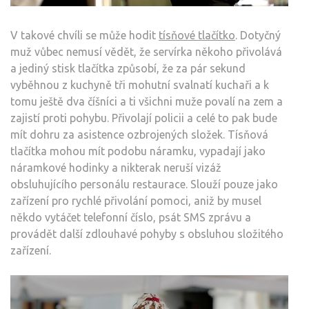
V takové chvíli se může hodit
tísňové tlačítko
. Dotyčný
muž vůbec nemusí vědět, že servírka někoho přivolává
a jediný stisk tlačítka způsobí, že za pár sekund
vyběhnou z kuchyně tři mohutní svalnatí kuchaři a k
tomu ještě dva číšníci a ti všichni muže povalí na zem a
zajistí proti pohybu. Přivolají policii a celé to pak bude
mít dohru za asistence ozbrojených složek. Tísňová
tlačítka mohou mít podobu náramku, vypadají jako
náramkové hodinky a nikterak neruší vizáž
obsluhujícího personálu restaurace. Slouží pouze jako
zařízení pro rychlé přivolání pomoci, aniž by musel
někdo vytáčet telefonní číslo, psát SMS zprávu a
provádět další zdlouhavé pohyby s obsluhou složitého
zařízení.