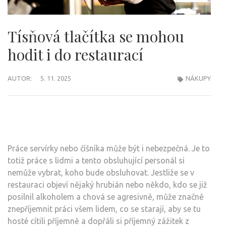
Tísňová tlačítka se mohou
hodit i do restaurací
AUTOR:
5. 11. 2025
NÁKUPY
Práce servírky nebo číšníka může být i nebezpečná. Je to
totiž práce s lidmi a tento obsluhující personál si
nemůže vybrat, koho bude obsluhovat. Jestliže se v
restauraci objeví nějaký hrubián nebo někdo, kdo se již
posilnil alkoholem a chová se agresivně, může značně
znepříjemnit práci všem lidem, co se starají, aby se tu
hosté cítili příjemně a dopřáli si příjemný zážitek z