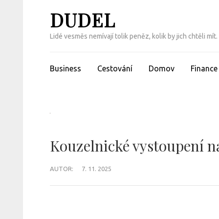
Přeskočit
DUDEL
na
obsah
Lidé vesměs nemívají tolik peněz, kolik by jich chtěli m
(Enter)
Business
Cestování
Domov
Finance
Kouzelnické vystoupení na
AUTOR:
7. 11. 2025