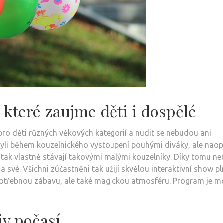
 které zaujme děti i dospělé
pro děti různých věkových kategorií a nudit se nebudou ani
i byli během kouzelnického vystoupení pouhými diváky, ale nao
e tak vlastně stávají takovými malými kouzelníky. Díky tomu ne
a své. Všichni zúčastněni tak užijí skvělou interaktivní show p
en potřebnou zábavu, ale také magickou atmosféru. Program je 
iv počasí