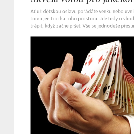
Ať už dětskou oslavu pořádáte venku nebo uvnit
tomu jen trocha toho prostoru. Jde tedy o vho
trápit, když začne pršet. Vše se jednoduše přes