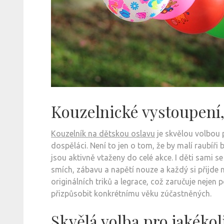
Kouzelnické vystoupení,
Kouzelník na dětskou oslavu
je skvělou volbou 
dospěláci. Není to jen o tom, že by malí raubíř
jsou aktivně vtaženy do celé akce. I děti sami s
smích, zábavu a napětí nouze a každý si přijde n
originálních triků a legrace, což zaručuje nej
přizpůsobit konkrétnímu věku zúčastněných.
Skvělá volba pro jakékol