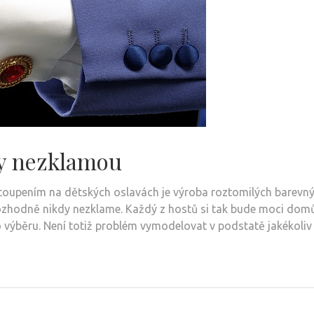
dy nezklamou
toupením na dětských oslavách je výroba roztomilých barevn
a rozhodně nikdy nezklame. Každý z hostů si tak bude moci dom
 výběru. Není totiž problém vymodelovat v podstatě jakékoliv