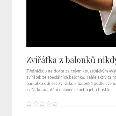
Zvířátka z balonků nik
Třešničkou na dortu za celým kouzelnickým vys
zvířátek ze speciálních balonků. Tahle aktivit
památku odnést zvířátko z balonků podle svého
zvířátko na přání oslavence nebo jeho hostů.