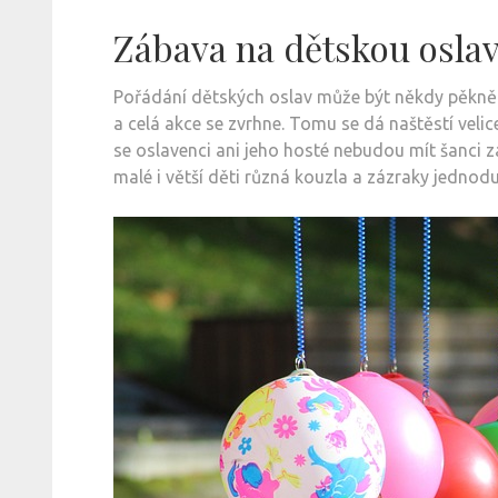
Zábava na dětskou osla
Pořádání dětských oslav může být někdy pěkně o
a celá akce se zvrhne. Tomu se dá naštěstí veli
se oslavenci ani jeho hosté nebudou mít šanci z
malé i větší děti různá kouzla a zázraky jednoduš