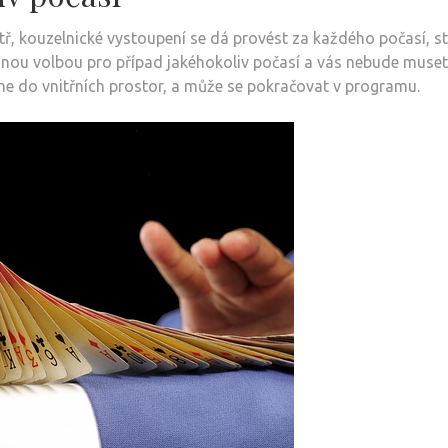
ř, kouzelnické vystoupení se dá provést za každého počasí, st
dnou volbou pro případ jakéhokoliv počasí a vás nebude muset
une do vnitřních prostor, a může se pokračovat v programu.