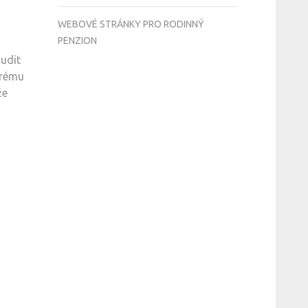
WEBOVÉ STRÁNKY PRO RODINNÝ
PENZION
nudit
erému
že