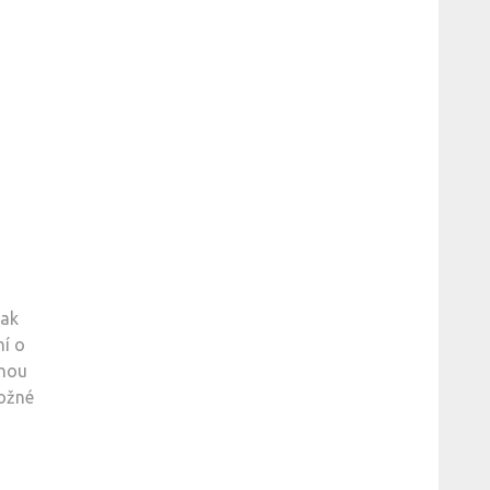
pak
ní o
lnou
možné