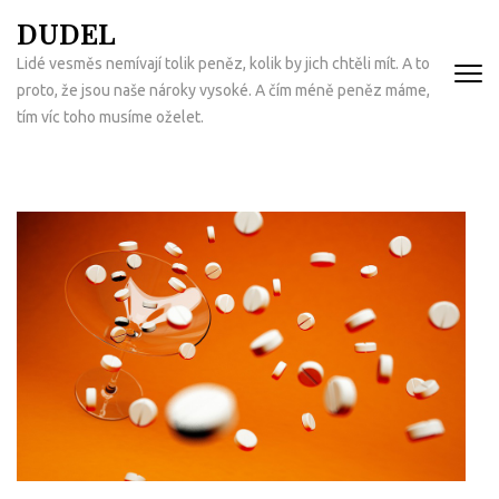
Přeskočit
DUDEL
na
Lidé vesměs nemívají tolik peněz, kolik by jich chtěli mít. A to
obsah
proto, že jsou naše nároky vysoké. A čím méně peněz máme,
(Enter)
tím víc toho musíme oželet.