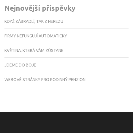
Nejnovější příspěvky
KDYŽ ZÁBRADLÍ, TAK Z NEREZU
FIRMY NEFUNGUJÍ AUTOMATICKY
KVĚTINA, KTERÁ VÁM ZŮSTANE
JDEME DO BOJE
WEBOVÉ STRÁNKY PRO RODINNÝ PENZION