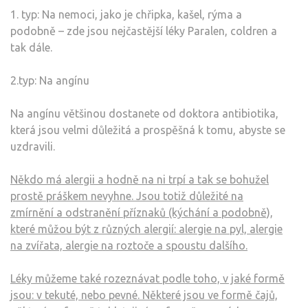
1. typ: Na nemoci, jako je chřipka, kašel, rýma a
podobně – zde jsou nejčastější léky Paralen, coldren a
tak dále.
2.typ: Na angínu
Na angínu většinou dostanete od doktora antibiotika,
která jsou velmi důležitá a prospěšná k tomu, abyste se
uzdravili.
Někdo má alergii a hodně na ni trpí a tak se bohužel
prostě práškem nevyhne. Jsou totiž důležité na
zmírnění a odstranění příznaků (kýchání a podobně),
které můžou být z různých alergií: alergie na pyl, alergie
na zvířata, alergie na roztoče a spoustu dalšího.
Léky můžeme také rozeznávat podle toho, v jaké formě
jsou: v tekuté, nebo pevné. Některé jsou ve formě čajů,