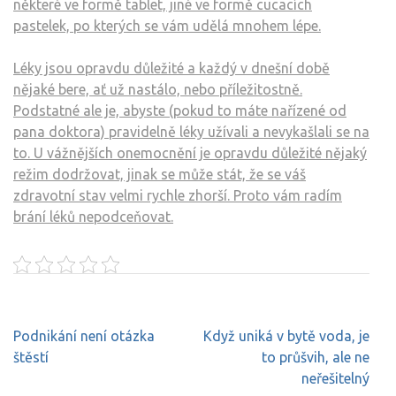
některé ve formě tablet, jiné ve formě cucacích
pastelek, po kterých se vám udělá mnohem lépe.
Léky jsou opravdu důležité a každý v dnešní době
nějaké bere, ať už nastálo, nebo příležitostně.
Podstatné ale je, abyste (pokud to máte nařízené od
pana doktora) pravidelně léky užívali a nevykašlali se na
to. U vážnějších onemocnění je opravdu důležité nějaký
režim dodržovat, jinak se může stát, že se váš
zdravotní stav velmi rychle zhorší. Proto vám radím
brání léků nepodceňovat.
Navigace
Podnikání není otázka
Když uniká v bytě voda, je
pro
štěstí
to průšvih, ale ne
příspěvek
neřešitelný