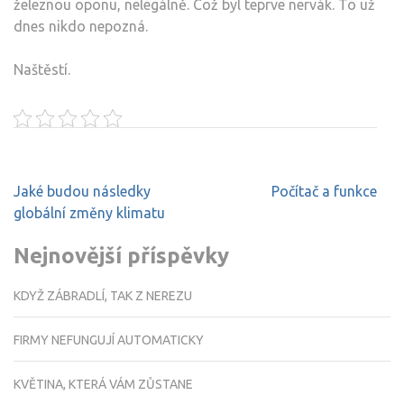
železnou oponu, nelegálně. Což byl teprve nervák. To už
dnes nikdo nepozná.
Naštěstí.
Navigace
Jaké budou následky
Počítač a funkce
pro
globální změny klimatu
příspěvek
Nejnovější příspěvky
KDYŽ ZÁBRADLÍ, TAK Z NEREZU
FIRMY NEFUNGUJÍ AUTOMATICKY
KVĚTINA, KTERÁ VÁM ZŮSTANE