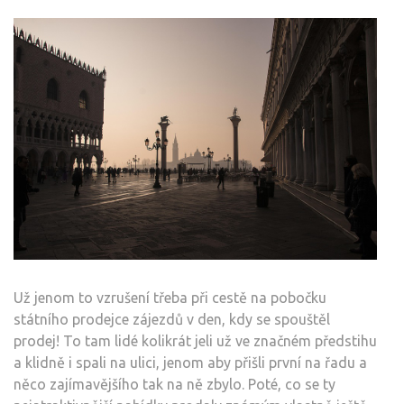
Už jenom to vzrušení třeba při cestě na pobočku
státního prodejce zájezdů v den, kdy se spouštěl
prodej! To tam lidé kolikrát jeli už ve značném předstihu
a klidně i spali na ulici, jenom aby přišli první na řadu a
něco zajímavějšího tak na ně zbylo. Poté, co se ty