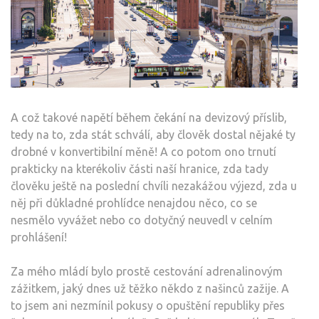
A což takové napětí během čekání na devizový příslib,
tedy na to, zda stát schválí, aby člověk dostal nějaké ty
drobné v konvertibilní měně! A co potom ono trnutí
prakticky na kterékoliv části naší hranice, zda tady
člověku ještě na poslední chvíli nezakážou výjezd, zda u
něj při důkladné prohlídce nenajdou něco, co se
nesmělo vyvážet nebo co dotyčný neuvedl v celním
prohlášení!
Za mého mládí bylo prostě cestování adrenalinovým
zážitkem, jaký dnes už těžko někdo z našinců zažije. A
to jsem ani nezmínil pokusy o opuštění republiky přes