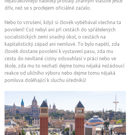
nejatraktivnější nabídky prodaly známým vlastně ještě
dřív, než se s prodejem oficiálně začalo.
Nebo to vzrušení, když si člověk vyběhával všechna ta
povolení! Což nebyl ani při cestách do spřátelených
socialistických zemí snadný úkol, o cestách na
kapitalistický západ ani nemluvě. To bylo napětí, zda
člověk dostane povolení k vystavení pasu, zda mu
cestu do nevítané ciziny odsouhlasí v práci nebo ve
škole, zda mu to nezhatí dejme tomu nějaká nežádoucí
reakce od uličního výboru nebo dejme tomu nějaká
pomluva doléhající k sluchu úředníků!