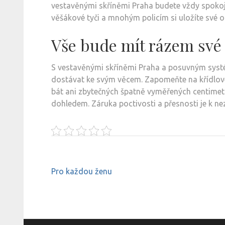
vestavěnými skříněmi Praha
budete vždy spokoj
věšákové tyči a mnohým policím si uložíte své 
Vše bude mít rázem své
S vestavěnými skříněmi Praha a posuvným sys
dostávat ke svým věcem. Zapomeňte na křídlové
bát ani zbytečných špatně vyměřených centimet
dohledem. Záruka poctivosti a přesnosti je k ne
Navigace
Pro každou ženu
pro
příspěvek