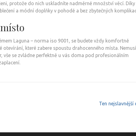
eni, protože do nich uskladníte nadměrné množství věcí. Díky
oblečení a módní doplňky v pohodě a bez zbytečných komplikac
 místo
témem Laguna – norma iso 9001, se budete vždy komfortně
 otevírání, které zabere spoustu drahocenného místa. Nemusí
r, vše se zvládne perfektně u vás doma pod profesionálním
zaplacení.
Ten nejslavnějš