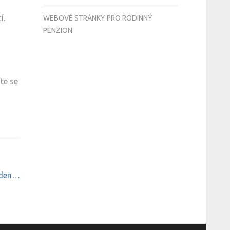
í.
WEBOVÉ STRÁNKY PRO RODINNÝ
PENZION
te se
í den…