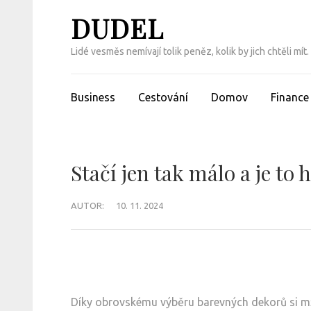
Přeskočit
DUDEL
na
obsah
Lidé vesměs nemívají tolik peněz, kolik by jich chtěli m
(Enter)
Business
Cestování
Domov
Finance
Stačí jen tak málo a je to 
AUTOR:
10. 11. 2024
Díky obrovskému výběru barevných dekorů si mž