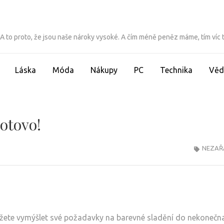
ít. A to proto, že jsou naše nároky vysoké. A čím méně peněz máme, tím víc
Láska
Móda
Nákupy
PC
Technika
Věd
hotovo!
NEZAŘ
ete vymýšlet své požadavky na barevné sladění do nekonečna