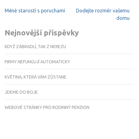
Navigace
Méně starostí s poruchami
Dodejte rozměr vašemu
pro
domu
příspěvek
Nejnovější příspěvky
KDYŽ ZÁBRADLÍ, TAK Z NEREZU
FIRMY NEFUNGUJÍ AUTOMATICKY
KVĚTINA, KTERÁ VÁM ZŮSTANE
JDEME DO BOJE
WEBOVÉ STRÁNKY PRO RODINNÝ PENZION