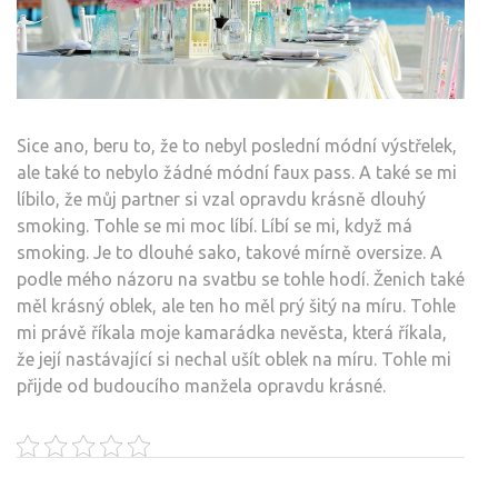
Sice ano, beru to, že to nebyl poslední módní výstřelek,
ale také to nebylo žádné módní faux pass. A také se mi
líbilo, že můj partner si vzal opravdu krásně dlouhý
smoking. Tohle se mi moc líbí. Líbí se mi, když má
smoking. Je to dlouhé sako, takové mírně oversize. A
podle mého názoru na svatbu se tohle hodí. Ženich také
měl krásný oblek, ale ten ho měl prý šitý na míru. Tohle
mi právě říkala moje kamarádka nevěsta, která říkala,
že její nastávající si nechal ušít oblek na míru. Tohle mi
přijde od budoucího manžela opravdu krásné.