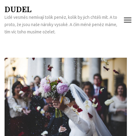
Přeskočit
DUDEL
na
Lidé vesměs nemívají tolik peněz, kolik by jich chtěli mít. A to
obsah
proto, že jsou naše nároky vysoké. A čím méně peněz máme,
(Enter)
tím víc toho musíme oželet.