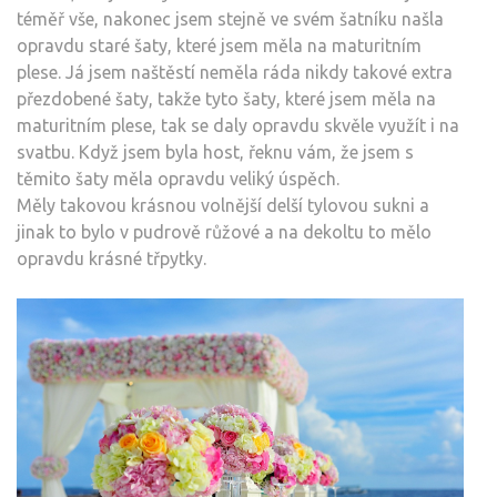
téměř vše, nakonec jsem stejně ve svém šatníku našla
opravdu staré šaty, které jsem měla na maturitním
plese. Já jsem naštěstí neměla ráda nikdy takové extra
přezdobené šaty, takže tyto šaty, které jsem měla na
maturitním plese, tak se daly opravdu skvěle využít i na
svatbu. Když jsem byla host, řeknu vám, že jsem s
těmito šaty měla opravdu veliký úspěch.
Měly takovou krásnou volnější delší tylovou sukni a
jinak to bylo v pudrově růžové a na dekoltu to mělo
opravdu krásné třpytky.