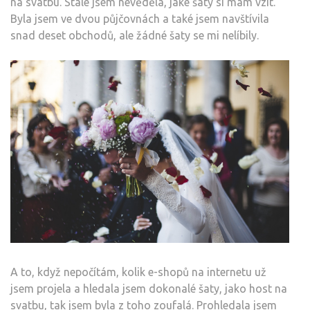
na svatbu. Stále jsem nevěděla, jaké šaty si mám vzít.
Byla jsem ve dvou půjčovnách a také jsem navštívila
snad deset obchodů, ale žádné šaty se mi nelíbily.
A to, když nepočítám, kolik e-shopů na internetu už
jsem projela a hledala jsem dokonalé šaty, jako host na
svatbu, tak jsem byla z toho zoufalá. Prohledala jsem