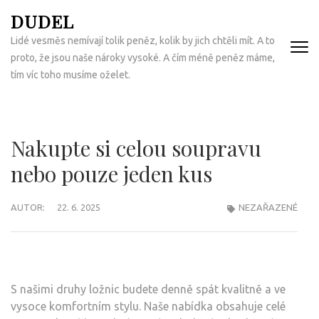
Přeskočit
DUDEL
na
Lidé vesměs nemívají tolik peněz, kolik by jich chtěli mít. A to
obsah
proto, že jsou naše nároky vysoké. A čím méně peněz máme,
(Enter)
tím víc toho musíme oželet.
Nakupte si celou soupravu
nebo pouze jeden kus
AUTOR:
22. 6. 2025
NEZAŘAZENÉ
S našimi druhy
ložnic
budete denně spát kvalitně a ve
vysoce komfortním stylu. Naše nabídka obsahuje celé