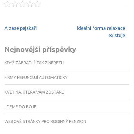
Navigace
A zase pejskaři
Ideální forma relaxace
pro
existuje
příspěvek
Nejnovější příspěvky
KDYŽ ZÁBRADLÍ, TAK Z NEREZU
FIRMY NEFUNGUJÍ AUTOMATICKY
KVĚTINA, KTERÁ VÁM ZŮSTANE
JDEME DO BOJE
WEBOVÉ STRÁNKY PRO RODINNÝ PENZION