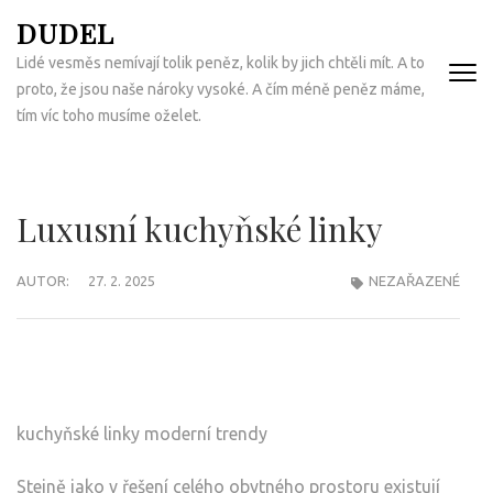
Přeskočit
DUDEL
na
Lidé vesměs nemívají tolik peněz, kolik by jich chtěli mít. A to
obsah
proto, že jsou naše nároky vysoké. A čím méně peněz máme,
(Enter)
tím víc toho musíme oželet.
Luxusní kuchyňské linky
AUTOR:
27. 2. 2025
NEZAŘAZENÉ
kuchyňské linky moderní trendy
Stejně jako v řešení celého obytného prostoru existují