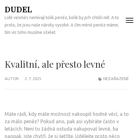
Přeskočit
DUDEL
na
Lidé vesměs nemívají tolik peněz, kolik by jich chtěli mít. A to
obsah
proto, že jsou naše nároky vysoké. A čím méně peněz máme,
(Enter)
tím víc toho musíme oželet.
Kvalitní, ale přesto levné
AUTOR:
2. 7. 2025
NEZAŘAZENÉ
Máte rádi, kdy máte možnost nakoupit hodně věcí, a to
za málo peněz? Pokud ano, pak asi vybíráte často v
letácích. Není to žádná ostuda nakupovat levně, ba
naopak, jste chytří, že si šetříte. Udělejte proto něco