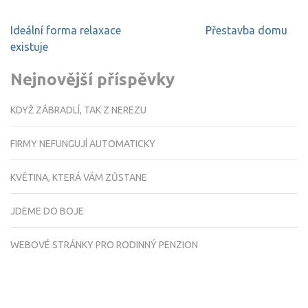
Navigace
Ideální forma relaxace
Přestavba domu
pro
existuje
příspěvek
Nejnovější příspěvky
KDYŽ ZÁBRADLÍ, TAK Z NEREZU
FIRMY NEFUNGUJÍ AUTOMATICKY
KVĚTINA, KTERÁ VÁM ZŮSTANE
JDEME DO BOJE
WEBOVÉ STRÁNKY PRO RODINNÝ PENZION