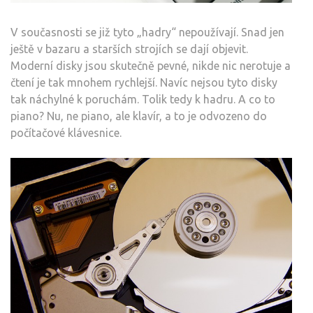
V současnosti se již tyto „hadry“ nepoužívají. Snad jen
ještě v bazaru a starších strojích se dají objevit.
Moderní disky jsou skutečně pevné, nikde nic nerotuje a
čtení je tak mnohem rychlejší. Navíc nejsou tyto disky
tak náchylné k poruchám. Tolik tedy k hadru. A co to
piano? Nu, ne piano, ale klavír, a to je odvozeno do
počítačové klávesnice.