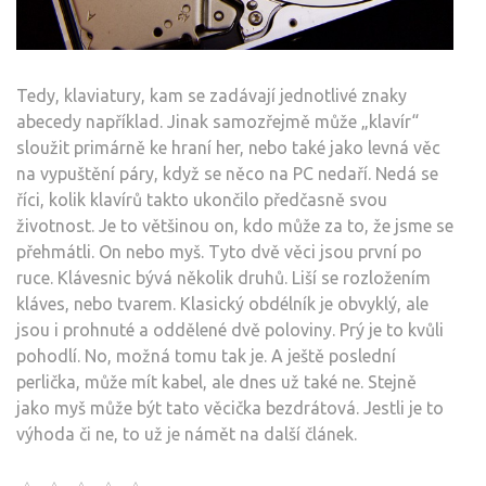
Tedy, klaviatury, kam se zadávají jednotlivé znaky
abecedy například. Jinak samozřejmě může „klavír“
sloužit primárně ke hraní her, nebo také jako levná věc
na vypuštění páry, když se něco na PC nedaří. Nedá se
říci, kolik klavírů takto ukončilo předčasně svou
životnost. Je to většinou on, kdo může za to, že jsme se
přehmátli. On nebo myš. Tyto dvě věci jsou první po
ruce. Klávesnic bývá několik druhů. Liší se rozložením
kláves, nebo tvarem. Klasický obdélník je obvyklý, ale
jsou i prohnuté a oddělené dvě poloviny. Prý je to kvůli
pohodlí. No, možná tomu tak je. A ještě poslední
perlička, může mít kabel, ale dnes už také ne. Stejně
jako myš může být tato věcička bezdrátová. Jestli je to
výhoda či ne, to už je námět na další článek.