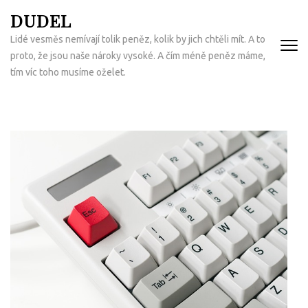
Přeskočit
DUDEL
na
Lidé vesměs nemívají tolik peněz, kolik by jich chtěli mít. A to
obsah
proto, že jsou naše nároky vysoké. A čím méně peněz máme,
(Enter)
tím víc toho musíme oželet.