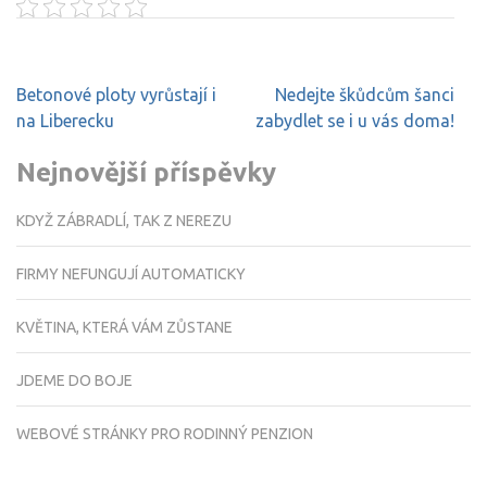
Navigace
Betonové ploty vyrůstají i
Nedejte škůdcům šanci
pro
na Liberecku
zabydlet se i u vás doma!
příspěvek
Nejnovější příspěvky
KDYŽ ZÁBRADLÍ, TAK Z NEREZU
FIRMY NEFUNGUJÍ AUTOMATICKY
KVĚTINA, KTERÁ VÁM ZŮSTANE
JDEME DO BOJE
WEBOVÉ STRÁNKY PRO RODINNÝ PENZION