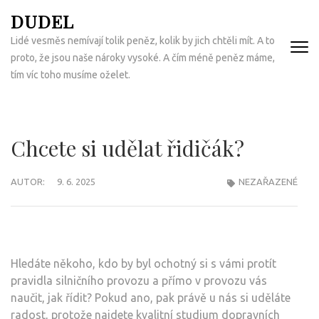
Přeskočit
DUDEL
na
Lidé vesměs nemívají tolik peněz, kolik by jich chtěli mít. A to
obsah
proto, že jsou naše nároky vysoké. A čím méně peněz máme,
(Enter)
tím víc toho musíme oželet.
Chcete si udělat řidičák?
AUTOR:
9. 6. 2025
NEZAŘAZENÉ
Hledáte někoho, kdo by byl ochotný si s vámi protít
pravidla silničního provozu a přímo v provozu vás
naučit, jak řídit? Pokud ano, pak právě u nás si uděláte
radost, protože najdete kvalitní studium dopravních