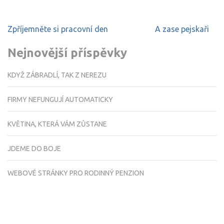
Navigace
Zpříjemněte si pracovní den
A zase pejskaři
pro
příspěvek
Nejnovější příspěvky
KDYŽ ZÁBRADLÍ, TAK Z NEREZU
FIRMY NEFUNGUJÍ AUTOMATICKY
KVĚTINA, KTERÁ VÁM ZŮSTANE
JDEME DO BOJE
WEBOVÉ STRÁNKY PRO RODINNÝ PENZION