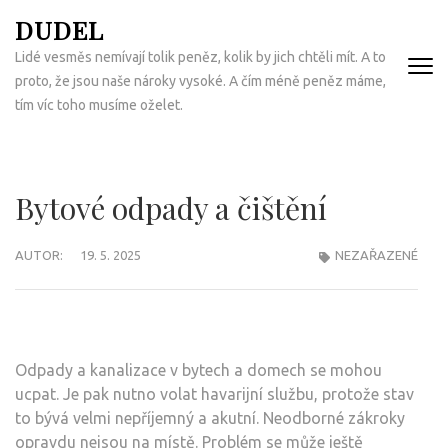
Přeskočit
DUDEL
na
Lidé vesměs nemívají tolik peněz, kolik by jich chtěli mít. A to
obsah
proto, že jsou naše nároky vysoké. A čím méně peněz máme,
(Enter)
tím víc toho musíme oželet.
Bytové odpady a čištění
AUTOR:
19. 5. 2025
NEZAŘAZENÉ
Odpady a
kanalizace
v bytech a domech se mohou
ucpat. Je pak nutno volat havarijní službu, protože stav
to bývá velmi nepříjemný a akutní. Neodborné zákroky
opravdu nejsou na místě. Problém se může ještě