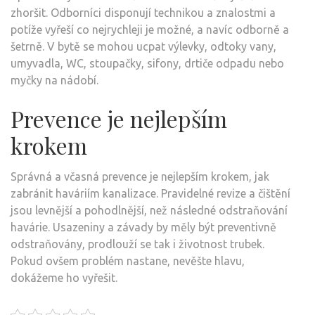
zhoršit. Odborníci disponují technikou a znalostmi a
potíže vyřeší co nejrychleji je možné, a navíc odborně a
šetrně. V bytě se mohou ucpat výlevky, odtoky vany,
umyvadla, WC, stoupačky, sifony, drtiče odpadu nebo
myčky na nádobí.
Prevence je nejlepším
krokem
Správná a včasná prevence je nejlepším krokem, jak
zabránit haváriím kanalizace. Pravidelné revize a čištění
jsou levnější a pohodlnější, než následné odstraňování
havárie. Usazeniny a závady by měly být preventivně
odstraňovány, prodlouží se tak i životnost trubek.
Pokud ovšem problém nastane, nevěšte hlavu,
dokážeme ho vyřešit.