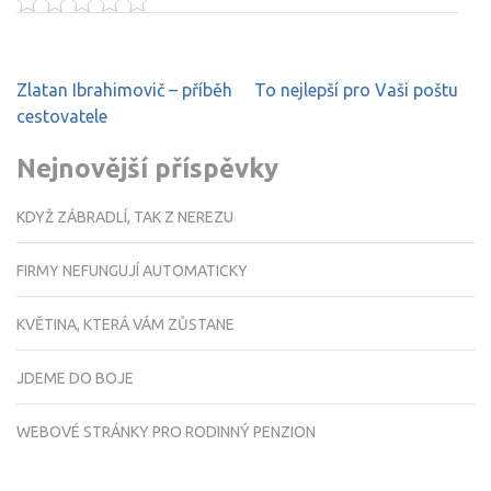
Navigace
Zlatan Ibrahimovič – příběh
To nejlepší pro Vaši poštu
pro
cestovatele
příspěvek
Nejnovější příspěvky
KDYŽ ZÁBRADLÍ, TAK Z NEREZU
FIRMY NEFUNGUJÍ AUTOMATICKY
KVĚTINA, KTERÁ VÁM ZŮSTANE
JDEME DO BOJE
WEBOVÉ STRÁNKY PRO RODINNÝ PENZION