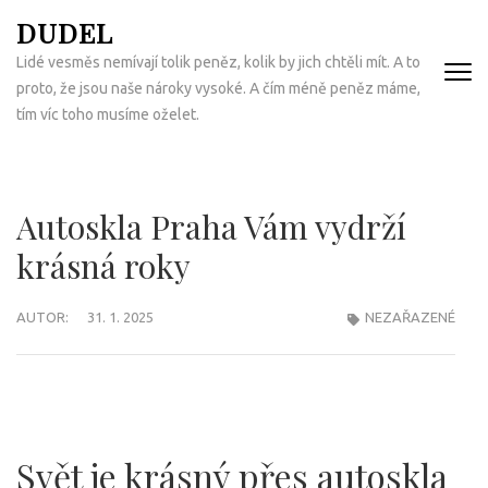
Přeskočit
DUDEL
na
Lidé vesměs nemívají tolik peněz, kolik by jich chtěli mít. A to
obsah
proto, že jsou naše nároky vysoké. A čím méně peněz máme,
(Enter)
tím víc toho musíme oželet.
Autoskla Praha Vám vydrží
krásná roky
AUTOR:
31. 1. 2025
NEZAŘAZENÉ
Svět je krásný přes autoskla