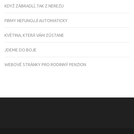
KDYŽ ZÁBRADLÍ, TAK Z NEREZU
FIRMY NEFUNGUJÍ AUTOMATICKY
KVĚTINA, KTERÁ VÁM ZŮSTANE
JDEME DO BOJE
WEBOVÉ STRÁNKY PRO RODINNÝ PENZION